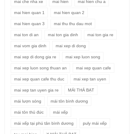
mai che nha xe
mai hien
mai hien chu a
mai hien quan 1
mai hien quan 2
mai hien quan 3
mai thu thu dau mot
mai ton di an
mai ton gia dinh
mai ton gia re
mai vom gia dinh
mai xep di dong
mai xep di dong gia re
mai xep luon song
mai xep luon song thuan an
mai xep quan cafe
mai xep quan cafe thu duc
mai xep tan uyen
mai xep tan uyen gia re
MÁI THẢ BẠT
mái lượn sóng
mái tôn bình dương
mái tôn thủ đức
mái xếp
mái xếp tại phú tân bình dương
puly mái xếp