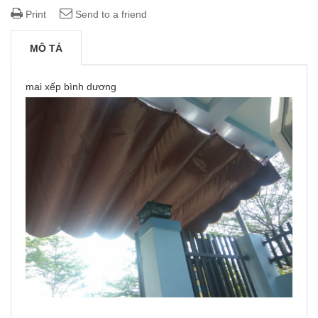
Print
Send to a friend
MÔ TẢ
mai xếp bình dương