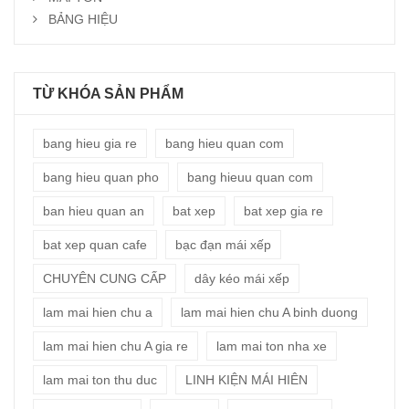
BẢNG HIỆU
TỪ KHÓA SẢN PHẨM
bang hieu gia re
bang hieu quan com
bang hieu quan pho
bang hieuu quan com
ban hieu quan an
bat xep
bat xep gia re
bat xep quan cafe
bạc đạn mái xếp
CHUYÊN CUNG CẤP
dây kéo mái xếp
lam mai hien chu a
lam mai hien chu A binh duong
lam mai hien chu A gia re
lam mai ton nha xe
lam mai ton thu duc
LINH KIỆN MÁI HIÊN