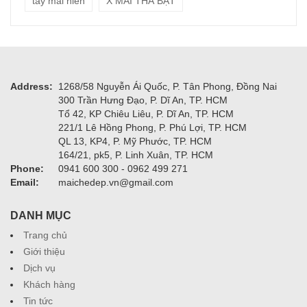
tay mai hien
X MÁI THẢ BẠT
Address:
1268/58 Nguyễn Ái Quốc, P. Tân Phong, Đồng Nai
300 Trần Hưng Đạo, P. Dĩ An, TP. HCM
Tổ 42, KP Chiêu Liêu, P. Dĩ An, TP. HCM
221/1 Lê Hồng Phong, P. Phú Lợi, TP. HCM
QL 13, KP4, P. Mỹ Phước, TP. HCM
164/21, pk5, P. Linh Xuân, TP. HCM
Phone:
0941 600 300 - 0962 499 271
Email:
maichedep.vn@gmail.com
DANH MỤC
Trang chủ
Giới thiệu
Dịch vụ
Khách hàng
Tin tức