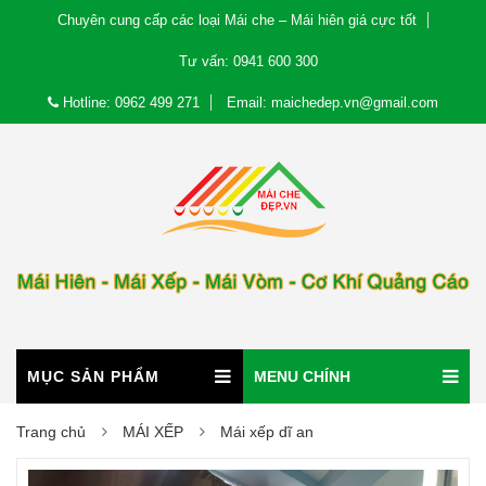
Chuyên cung cấp các loại Mái che – Mái hiên giá cực tốt
Tư vấn: 0941 600 300
Hotline: 0962 499 271
Email: maichedep.vn@gmail.com
MỤC SẢN PHẨM
MENU CHÍNH
Trang chủ
MÁI XẾP
Mái xếp dĩ an